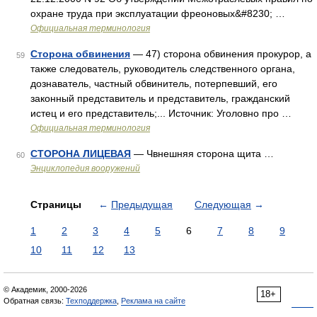
охране труда при эксплуатации фреоновых&#8230; …
Официальная терминология
Сторона обвинения
— 47) сторона обвинения прокурор, а
59
также следователь, руководитель следственного органа,
дознаватель, частный обвинитель, потерпевший, его
законный представитель и представитель, гражданский
истец и его представитель;... Источник: Уголовно про …
Официальная терминология
СТОРОНА ЛИЦЕВАЯ
— Чвнешняя сторона щита …
60
Энциклопедия вооружений
Страницы
←
Предыдущая
Следующая
→
1
2
3
4
5
6
7
8
9
10
11
12
13
© Академик, 2000-2026
18+
Обратная связь:
Техподдержка
,
Реклама на сайте