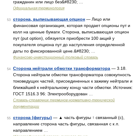
гражданин или лицо без&#8230; …
Официальная терминология
сторона, выписывающая опцион
— Лицо или
53
финансовая организация, которая продает опционы пут и
колл на ценные бумаги. Сторона, выписывающая опцион
пут (put option), обязуется приобрести 100 акций у
покупателя опциона пут до наступления определенной
даты по фиксированной цене.&#8230; …
Финансово-инвестиционный толковый словарь
Сторона нейтрали обмотки трансформатора
— 3.18.
54
Сторона нейтрали обмотки трансформатора совокупность
токоведущих частей, присоединенных к зажиму нейтрали и
ближайшей к нейтральному концу части обмотки. Источник:
ГОСТ 1516.3 96: Электрооборудован …
Словарь-справочник терминов нормативно-технической
документации
сторона (фигуры)
— ▲ часть фигуры ↑ связанный (с),
55
направление сторона часть фигуры, связанная с к л.
направлением …